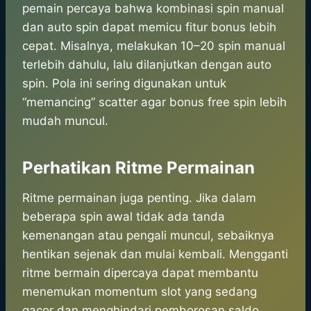
pemain percaya bahwa kombinasi spin manual
dan auto spin dapat memicu fitur bonus lebih
cepat. Misalnya, melakukan 10–20 spin manual
terlebih dahulu, lalu dilanjutkan dengan auto
spin. Pola ini sering digunakan untuk
“memancing” scatter agar bonus free spin lebih
mudah muncul.
Perhatikan Ritme Permainan
Ritme permainan juga penting. Jika dalam
beberapa spin awal tidak ada tanda
kemenangan atau pengali muncul, sebaiknya
hentikan sejenak dan mulai kembali. Mengganti
ritme bermain dipercaya dapat membantu
menemukan momentum slot yang sedang
gacor dan menghindari pemborosan saldo.