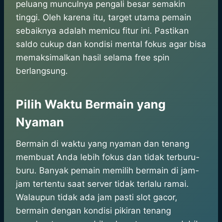
peluang munculnya pengali besar semakin
tinggi. Oleh karena itu, target utama pemain
sebaiknya adalah memicu fitur ini. Pastikan
saldo cukup dan kondisi mental fokus agar bisa
memaksimalkan hasil selama free spin
berlangsung.
Pilih Waktu Bermain yang
Nyaman
Bermain di waktu yang nyaman dan tenang
membuat Anda lebih fokus dan tidak terburu-
buru. Banyak pemain memilih bermain di jam-
jam tertentu saat server tidak terlalu ramai.
Walaupun tidak ada jam pasti slot gacor,
bermain dengan kondisi pikiran tenang