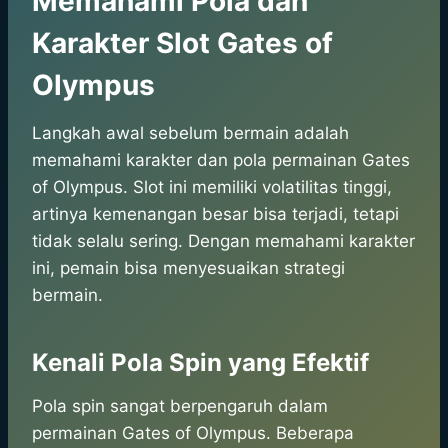
Memahami Pola dan
Karakter Slot Gates of
Olympus
Langkah awal sebelum bermain adalah
memahami karakter dan pola permainan Gates
of Olympus. Slot ini memiliki volatilitas tinggi,
artinya kemenangan besar bisa terjadi, tetapi
tidak selalu sering. Dengan memahami karakter
ini, pemain bisa menyesuaikan strategi
bermain.
Kenali Pola Spin yang Efektif
Pola spin sangat berpengaruh dalam
permainan Gates of Olympus. Beberapa