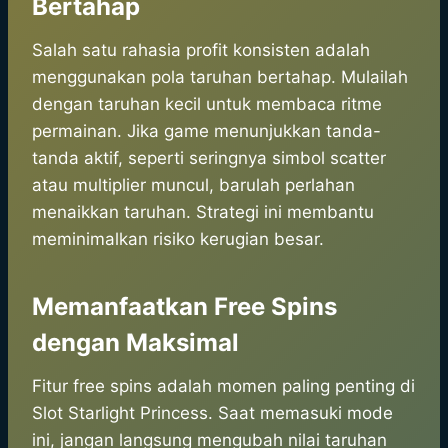
Bertahap
Salah satu rahasia profit konsisten adalah
menggunakan pola taruhan bertahap. Mulailah
dengan taruhan kecil untuk membaca ritme
permainan. Jika game menunjukkan tanda-
tanda aktif, seperti seringnya simbol scatter
atau multiplier muncul, barulah perlahan
menaikkan taruhan. Strategi ini membantu
meminimalkan risiko kerugian besar.
Memanfaatkan Free Spins
dengan Maksimal
Fitur free spins adalah momen paling penting di
Slot Starlight Princess. Saat memasuki mode
ini, jangan langsung mengubah nilai taruhan