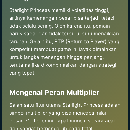
Starlight Princess memiliki volatilitas tinggi,
artinya kemenangan besar bisa terjadi tetapi
tidak selalu sering. Oleh karena itu, pemain
harus sabar dan tidak terburu-buru menaikkan
taruhan. Selain itu, RTP (Return to Player) yang
kompetitif membuat game ini layak dimainkan
untuk jangka menengah hingga panjang,
terutama jika dikombinasikan dengan strategi
yang tepat.
Mengenal Peran Multiplier
Salah satu fitur utama Starlight Princess adalah
simbol multiplier yang bisa mencapai nilai
besar. Multiplier ini dapat muncul secara acak
dan sangat berpengaruh pada total