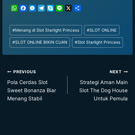
W
F
M
T
S
L
X
S
h
a
e
e
k
i
h
a
c
s
l
y
n
a
Post
t
e
s
e
p
e
r
#
Menang di Slot Starlight Princess
#
SLOT ONLINE
Tags:
s
b
e
g
e
e
A
o
n
r
#
SLOT ONLINE BIKIN CUAN
#
Slot Starlight Princess
p
o
g
a
p
k
e
m
r
Post
PREVIOUS
NEXT
Pola Cerdas Slot
Strategi Aman Main
navigation
Sweet Bonanza Biar
Slot The Dog House
Menang Stabil
Untuk Pemula