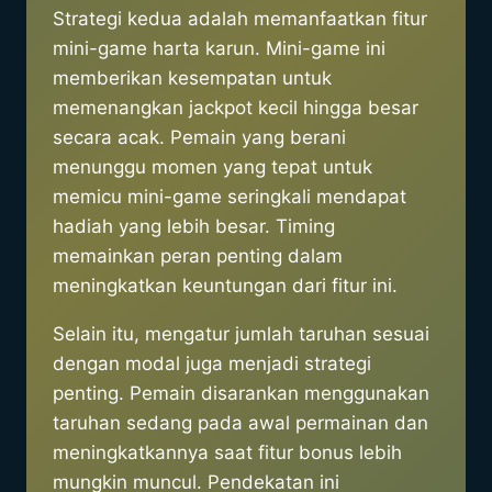
Strategi kedua adalah memanfaatkan fitur
mini-game harta karun. Mini-game ini
memberikan kesempatan untuk
memenangkan jackpot kecil hingga besar
secara acak. Pemain yang berani
menunggu momen yang tepat untuk
memicu mini-game seringkali mendapat
hadiah yang lebih besar. Timing
memainkan peran penting dalam
meningkatkan keuntungan dari fitur ini.
Selain itu, mengatur jumlah taruhan sesuai
dengan modal juga menjadi strategi
penting. Pemain disarankan menggunakan
taruhan sedang pada awal permainan dan
meningkatkannya saat fitur bonus lebih
mungkin muncul. Pendekatan ini