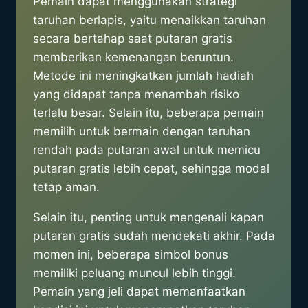
Pemain dapat menggunakan strategi
taruhan berlapis, yaitu menaikkan taruhan
secara bertahap saat putaran gratis
memberikan kemenangan beruntun.
Metode ini meningkatkan jumlah hadiah
yang didapat tanpa menambah risiko
terlalu besar. Selain itu, beberapa pemain
memilih untuk bermain dengan taruhan
rendah pada putaran awal untuk memicu
putaran gratis lebih cepat, sehingga modal
tetap aman.
Selain itu, penting untuk mengenali kapan
putaran gratis sudah mendekati akhir. Pada
momen ini, beberapa simbol bonus
memiliki peluang muncul lebih tinggi.
Pemain yang jeli dapat memanfaatkan