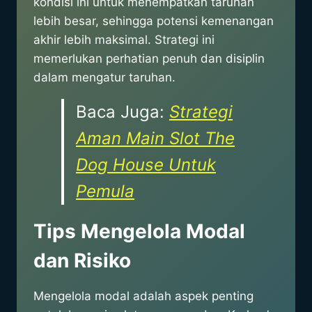
kondisi ini untuk menempatkan taruhan
lebih besar, sehingga potensi kemenangan
akhir lebih maksimal. Strategi ini
memerlukan perhatian penuh dan disiplin
dalam mengatur taruhan.
Baca Juga:
Strategi
Aman Main Slot The
Dog House Untuk
Pemula
Tips Mengelola Modal
dan Risiko
Mengelola modal adalah aspek penting