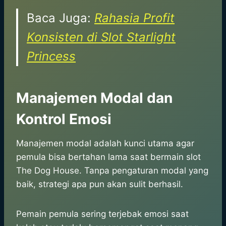
Baca Juga:
Rahasia Profit
Konsisten di Slot Starlight
Princess
Manajemen Modal dan
Kontrol Emosi
Manajemen modal adalah kunci utama agar
pemula bisa bertahan lama saat bermain slot
The Dog House. Tanpa pengaturan modal yang
baik, strategi apa pun akan sulit berhasil.
Pemain pemula sering terjebak emosi saat