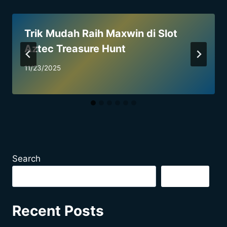
Trik Mudah Raih Maxwin di Slot
Aztec Treasure Hunt
11/23/2025
Search
Search
Recent Posts