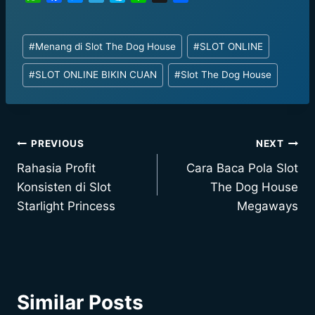
h
a
e
e
k
i
h
a
c
s
l
y
n
a
Post
t
e
s
e
p
e
r
#
Menang di Slot The Dog House
#
SLOT ONLINE
Tags:
s
b
e
g
e
e
A
o
n
r
#
SLOT ONLINE BIKIN CUAN
#
Slot The Dog House
p
o
g
a
p
k
e
m
r
Post
PREVIOUS
NEXT
Rahasia Profit
Cara Baca Pola Slot
navigation
Konsisten di Slot
The Dog House
Starlight Princess
Megaways
Similar Posts