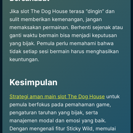
Jika slot The Dog House terasa “dingin” dan
sulit memberikan kemenangan, jangan
memaksakan permainan. Berhenti sejenak atau
ganti waktu bermain bisa menjadi keputusan
yang bijak. Pemula perlu memahami bahwa
tidak setiap sesi bermain harus menghasilkan
keuntungan.
Kesimpulan
Strategi aman main slot The Dog House
untuk
pemula berfokus pada pemahaman game,
pengaturan taruhan yang bijak, serta
manajemen modal dan emosi yang baik.
Dengan mengenali fitur Sticky Wild, memulai