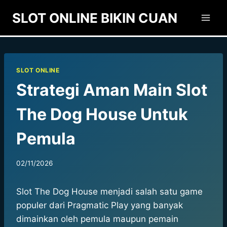
Skip
SLOT ONLINE BIKIN CUAN
to
content
SLOT ONLINE
Strategi Aman Main Slot
The Dog House Untuk
Pemula
02/11/2026
Slot The Dog House menjadi salah satu game
populer dari Pragmatic Play yang banyak
dimainkan oleh pemula maupun pemain