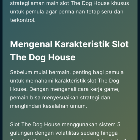
strategi aman main slot The Dog House khusus
untuk pemula agar permainan tetap seru dan
terkontrol.
Mengenal Karakteristik Slot
The Dog House
Sebelum mulai bermain, penting bagi pemula
untuk memahami karakteristik slot The Dog
House. Dengan mengenali cara kerja game,
pemain bisa menyesuaikan strategi dan
menghindari kesalahan umum.
Slot The Dog House menggunakan sistem 5
gulungan dengan volatilitas sedang hingga