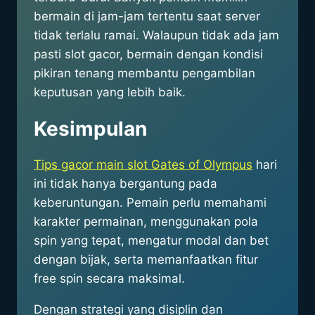
bermain di jam-jam tertentu saat server
tidak terlalu ramai. Walaupun tidak ada jam
pasti slot gacor, bermain dengan kondisi
pikiran tenang membantu pengambilan
keputusan yang lebih baik.
Kesimpulan
Tips gacor main slot Gates of Olympus
hari
ini tidak hanya bergantung pada
keberuntungan. Pemain perlu memahami
karakter permainan, menggunakan pola
spin yang tepat, mengatur modal dan bet
dengan bijak, serta memanfaatkan fitur
free spin secara maksimal.
Dengan strategi yang disiplin dan