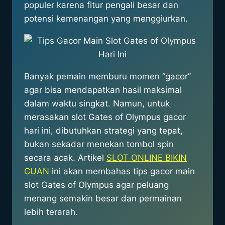
populer karena fitur pengali besar dan
potensi kemenangan yang menggiurkan.
Banyak pemain memburu momen “gacor”
agar bisa mendapatkan hasil maksimal
dalam waktu singkat. Namun, untuk
merasakan slot Gates of Olympus gacor
hari ini, dibutuhkan strategi yang tepat,
bukan sekadar menekan tombol spin
secara acak. Artikel
SLOT ONLINE BIKIN
CUAN
ini akan membahas tips gacor main
slot Gates of Olympus agar peluang
menang semakin besar dan permainan
lebih terarah.