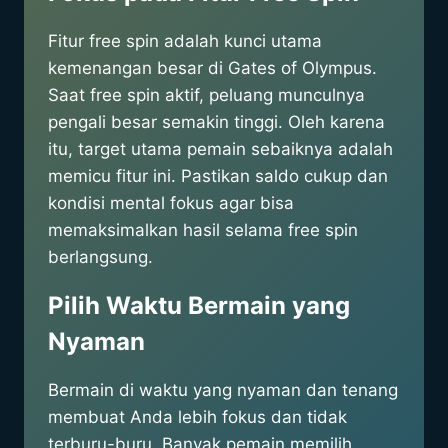
Fitur free spin adalah kunci utama
kemenangan besar di Gates of Olympus.
Saat free spin aktif, peluang munculnya
pengali besar semakin tinggi. Oleh karena
itu, target utama pemain sebaiknya adalah
memicu fitur ini. Pastikan saldo cukup dan
kondisi mental fokus agar bisa
memaksimalkan hasil selama free spin
berlangsung.
Pilih Waktu Bermain yang
Nyaman
Bermain di waktu yang nyaman dan tenang
membuat Anda lebih fokus dan tidak
terburu-buru. Banyak pemain memilih