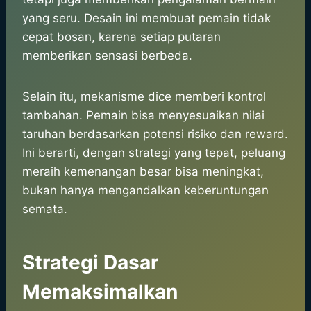
yang seru. Desain ini membuat pemain tidak
cepat bosan, karena setiap putaran
memberikan sensasi berbeda.
Selain itu, mekanisme dice memberi kontrol
tambahan. Pemain bisa menyesuaikan nilai
taruhan berdasarkan potensi risiko dan reward.
Ini berarti, dengan strategi yang tepat, peluang
meraih kemenangan besar bisa meningkat,
bukan hanya mengandalkan keberuntungan
semata.
Strategi Dasar
Memaksimalkan