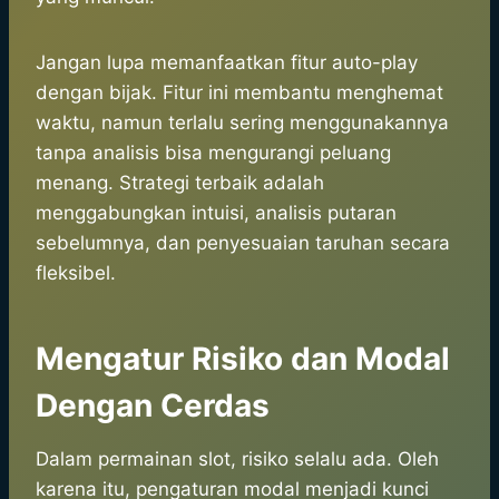
Jangan lupa memanfaatkan fitur auto-play
dengan bijak. Fitur ini membantu menghemat
waktu, namun terlalu sering menggunakannya
tanpa analisis bisa mengurangi peluang
menang. Strategi terbaik adalah
menggabungkan intuisi, analisis putaran
sebelumnya, dan penyesuaian taruhan secara
fleksibel.
Mengatur Risiko dan Modal
Dengan Cerdas
Dalam permainan slot, risiko selalu ada. Oleh
karena itu, pengaturan modal menjadi kunci