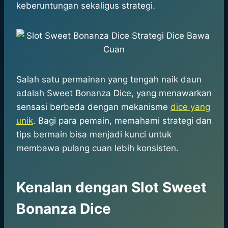
keberuntungan sekaligus strategi.
Salah satu permainan yang tengah naik daun
adalah Sweet Bonanza Dice, yang menawarkan
sensasi berbeda dengan mekanisme
dice yang
unik
. Bagi para pemain, memahami strategi dan
tips bermain bisa menjadi kunci untuk
membawa pulang cuan lebih konsisten.
Kenalan dengan Slot Sweet
Bonanza Dice