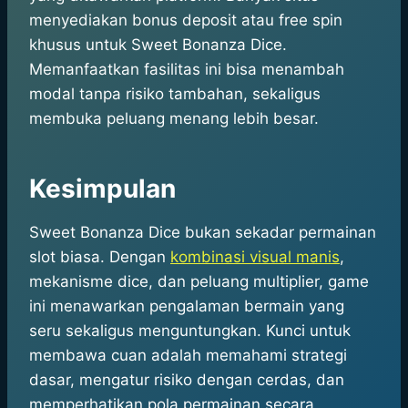
menyediakan bonus deposit atau free spin
khusus untuk Sweet Bonanza Dice.
Memanfaatkan fasilitas ini bisa menambah
modal tanpa risiko tambahan, sekaligus
membuka peluang menang lebih besar.
Kesimpulan
Sweet Bonanza Dice bukan sekadar permainan
slot biasa. Dengan
kombinasi visual manis
,
mekanisme dice, dan peluang multiplier, game
ini menawarkan pengalaman bermain yang
seru sekaligus menguntungkan. Kunci untuk
membawa cuan adalah memahami strategi
dasar, mengatur risiko dengan cerdas, dan
memperhatikan pola permainan secara