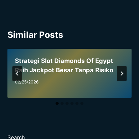
Similar Posts
Strategi Slot Diamonds Of Egypt
Raih Jackpot Besar Tanpa Risiko
02/25/2026
Search