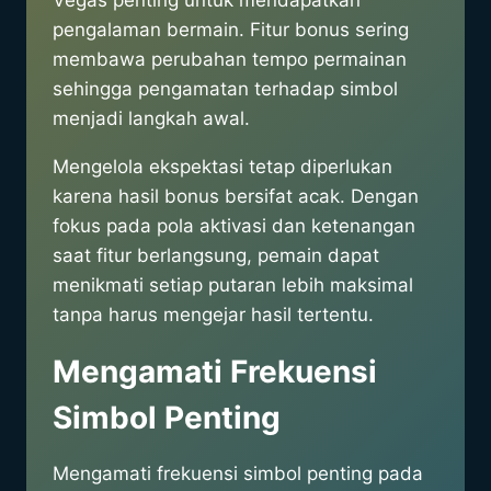
Vegas penting untuk mendapatkan
pengalaman bermain. Fitur bonus sering
membawa perubahan tempo permainan
sehingga pengamatan terhadap simbol
menjadi langkah awal.
Mengelola ekspektasi tetap diperlukan
karena hasil bonus bersifat acak. Dengan
fokus pada pola aktivasi dan ketenangan
saat fitur berlangsung, pemain dapat
menikmati setiap putaran lebih maksimal
tanpa harus mengejar hasil tertentu.
Mengamati Frekuensi
Simbol Penting
Mengamati frekuensi simbol penting pada