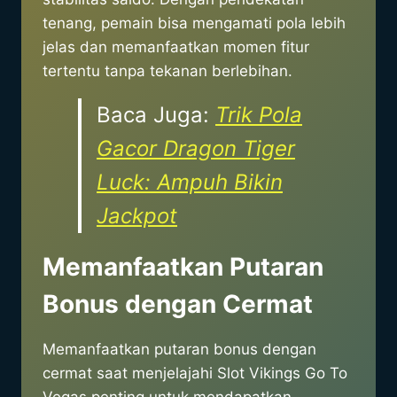
tenang, pemain bisa mengamati pola lebih
jelas dan memanfaatkan momen fitur
tertentu tanpa tekanan berlebihan.
Baca Juga:
Trik Pola
Gacor Dragon Tiger
Luck: Ampuh Bikin
Jackpot
Memanfaatkan Putaran
Bonus dengan Cermat
Memanfaatkan putaran bonus dengan
cermat saat menjelajahi Slot Vikings Go To