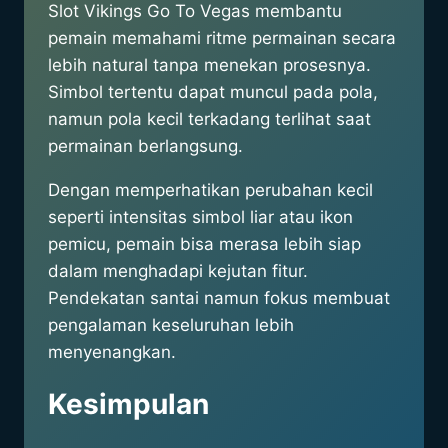
Slot Vikings Go To Vegas membantu
pemain memahami ritme permainan secara
lebih natural tanpa menekan prosesnya.
Simbol tertentu dapat muncul pada pola,
namun pola kecil terkadang terlihat saat
permainan berlangsung.
Dengan memperhatikan perubahan kecil
seperti intensitas simbol liar atau ikon
pemicu, pemain bisa merasa lebih siap
dalam menghadapi kejutan fitur.
Pendekatan santai namun fokus membuat
pengalaman keseluruhan lebih
menyenangkan.
Kesimpulan