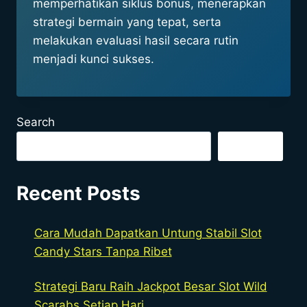
memperhatikan siklus bonus, menerapkan
strategi bermain yang tepat, serta
melakukan evaluasi hasil secara rutin
menjadi kunci sukses.
Search
Search
Recent Posts
Cara Mudah Dapatkan Untung Stabil Slot
Candy Stars Tanpa Ribet
Strategi Baru Raih Jackpot Besar Slot Wild
Scarabs Setiap Hari