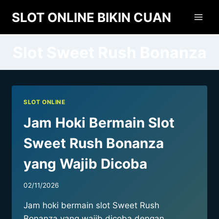
Skip
SLOT ONLINE BIKIN CUAN
to
content
Slot Sweet Rush Bonanza
SLOT ONLINE
Jam Hoki Bermain Slot
Sweet Rush Bonanza
yang Wajib Dicoba
02/11/2026
Jam hoki bermain slot Sweet Rush
Bonanza yang wajib dicoba dengan