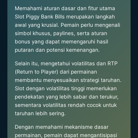
Memahami aturan dasar dan fitur utama
Slot Piggy Bank Bills merupakan langkah
awal yang krusial. Pemain perlu mengenali
simbol khusus, paylines, serta aturan
bonus yang dapat memengaruhi hasil
putaran dan potensi kemenangan.
Selain itu, mengetahui volatilitas dan RTP
(Return to Player) dari permainan
membantu menyesuaikan strategi taruhan.
Slot dengan volatilitas tinggi memerlukan
pendekatan yang lebih sabar dan terukur,
sementara volatilitas rendah cocok untuk
taruhan lebih sering.
Dengan memahami mekanisme dasar
permainan, pemain dapat mengantisipasi