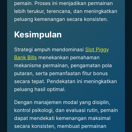
pemain. Proses ini menjadikan permainan
lebih terukur, terencana, dan meningkatkan
peluang kemenangan secara konsisten.
Kesimpulan
Strategi ampuh mendominasi
Slot Piggy
Bank Bills
menekankan pemahaman
mekanisme permainan, pengamatan pola
putaran, serta pemanfaatan fitur bonus
secara tepat. Pendekatan ini meningkatkan
peluang hasil optimal.
Dengan manajemen modal yang disiplin,
kontrol psikologi, dan evaluasi rutin, pemain
dapat mendekati kemenangan maksimal
secara konsisten, membuat permainan