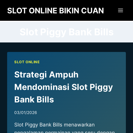
Skip
SLOT ONLINE BIKIN CUAN
to
content
Slot Piggy Bank Bills
SLOT ONLINE
Strategi Ampuh
Mendominasi Slot Piggy
Bank Bills
03/01/2026
Slot Piggy Bank Bills menawarkan
pengalaman permainan yang seru dengan