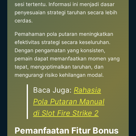
sesi tertentu. Informasi ini menjadi dasar
penyesuaian strategi taruhan secara lebih
cerdas.
Pemahaman pola putaran meningkatkan
efektivitas strategi secara keseluruhan.
Dengan pengamatan yang konsisten,
pemain dapat memanfaatkan momen yang
tepat, mengoptimalkan taruhan, dan
mengurangi risiko kehilangan modal.
Baca Juga:
Rahasia
Pola Putaran Manual
di Slot Fire Strike 2
Pemanfaatan Fitur Bonus