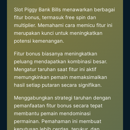
Slot Piggy Bank Bills menawarkan berbagai
fitur bonus, termasuk free spin dan
multiplier. Memahami cara memicu fitur ini
merupakan kunci untuk meningkatkan
potensi kemenangan.
Fitur bonus biasanya meningkatkan
peluang mendapatkan kombinasi besar.
Mengatur taruhan saat fitur ini aktif
memungkinkan pemain memaksimalkan
hasil setiap putaran secara signifikan.
Menggabungkan strategi taruhan dengan
pemanfaatan fitur bonus secara tepat
membantu pemain mendominasi
permainan. Pemahaman ini membuat
keputusan lebih cerdas, terukur, dan