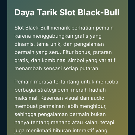
Daya Tarik Slot Black-Bull
Slot Black-Bull menarik perhatian pemain
karena menggabungkan grafis yang
dinamis, tema unik, dan pengalaman
bermain yang seru. Fitur bonus, putaran
gratis, dan kombinasi simbol yang variatif
menambah sensasi setiap putaran.
Pemain merasa tertantang untuk mencoba
berbagai strategi demi meraih hadiah
maksimal. Keseruan visual dan audio
membuat permainan lebih menghibur,
sehingga pengalaman bermain bukan
hanya tentang menang atau kalah, tetapi
juga menikmati hiburan interaktif yang