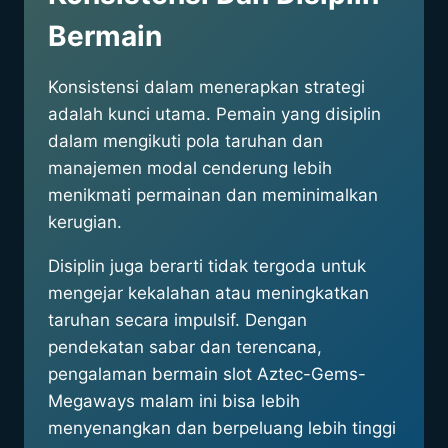
Bermain
Konsistensi dalam menerapkan strategi
adalah kunci utama. Pemain yang disiplin
dalam mengikuti pola taruhan dan
manajemen modal cenderung lebih
menikmati permainan dan meminimalkan
kerugian.
Disiplin juga berarti tidak tergoda untuk
mengejar kekalahan atau meningkatkan
taruhan secara impulsif. Dengan
pendekatan sabar dan terencana,
pengalaman bermain slot Aztec-Gems-
Megaways malam ini bisa lebih
menyenangkan dan berpeluang lebih tinggi