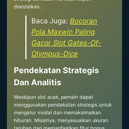
diandalkan.
Baca Juga:
Bocoran
Pola Maxwin Paling
Gacor Slot Gates-Of-
Olympus-Dice
Pendekatan Strategis
Dan Analitis
Meskipun slot acak, pemain dapat
menggunakan pendekatan strategis untuk
mengatur modal dan memaksimalkan
hiburan. Misalnya, menyesuaikan ukuran
taruhan dan memanfaatkan fitur bonus