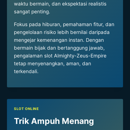
waktu bermain, dan ekspektasi realistis
sangat penting.
Fokus pada hiburan, pemahaman fitur, dan
pengelolaan risiko lebih bernilai daripada
mengejar kemenangan instan. Dengan
bermain bijak dan bertanggung jawab,
pengalaman slot Almighty-Zeus-Empire
tetap menyenangkan, aman, dan
terkendali.
SLOT ONLINE
Trik Ampuh Menang