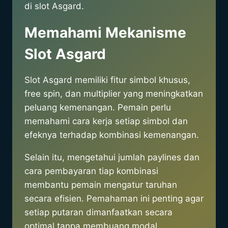
di slot Asgard.
Memahami Mekanisme
Slot Asgard
Slot Asgard memiliki fitur simbol khusus,
free spin, dan multiplier yang meningkatkan
peluang kemenangan. Pemain perlu
memahami cara kerja setiap simbol dan
efeknya terhadap kombinasi kemenangan.
Selain itu, mengetahui jumlah paylines dan
cara pembayaran tiap kombinasi
membantu pemain mengatur taruhan
secara efisien. Pemahaman ini penting agar
setiap putaran dimanfaatkan secara
optimal tanpa membuang modal.