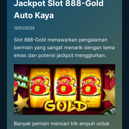
Jackpot Slot 888-Gold
Auto Kaya
12/01/2025
Slot 888-Gold menawarkan pengalaman
bermain yang sangat menarik dengan tema
emas dan potensi jackpot menggiurkan.
Banyak pemain mencari trik ampuh untuk