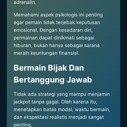
adrenalin.
Memahami aspek psikologis ini penting
agar pemain tidak terjebak keputusan
emosional. Dengan kesadaran diri,
permainan dapat dinikmati sebagai
hiburan, bukan hanya sebagai sarana
meraih keuntungan finansial.
Bermain Bijak Dan
Bertanggung Jawab
Tidak ada strategi yang mampu menjamin
jackpot tanpa gagal. Oleh karena itu,
menetapkan batas modal, waktu bermain,
dan ekspektasi realistis menjadi sangat
penting.