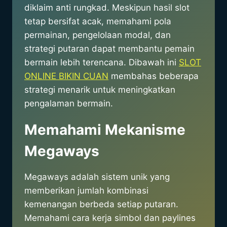
diklaim anti rungkad. Meskipun hasil slot
tetap bersifat acak, memahami pola
permainan, pengelolaan modal, dan
strategi putaran dapat membantu pemain
bermain lebih terencana. Dibawah ini
SLOT
ONLINE BIKIN CUAN
membahas beberapa
strategi menarik untuk meningkatkan
pengalaman bermain.
Memahami Mekanisme
Megaways
Megaways adalah sistem unik yang
memberikan jumlah kombinasi
kemenangan berbeda setiap putaran.
Memahami cara kerja simbol dan paylines