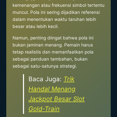
kemenangan atau frekuensi simbol tertentu
muncul. Pola ini sering dijadikan referensi
dalam menentukan waktu taruhan lebih
besar atau lebih kecil.
Namun, penting diingat bahwa pola ini
bukan jaminan menang. Pemain harus
tetap realistis dan memanfaatkan pola
sebagai panduan tambahan, bukan
sebagai satu-satunya strategi.
Baca Juga:
Trik
Handal Menang
Jackpot Besar Slot
Gold-Train