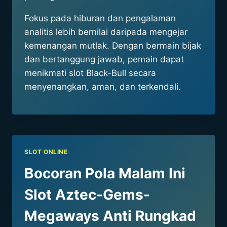
Fokus pada hiburan dan pengalaman
analitis lebih bernilai daripada mengejar
kemenangan mutlak. Dengan bermain bijak
dan bertanggung jawab, pemain dapat
menikmati slot Black-Bull secara
menyenangkan, aman, dan terkendali.
SLOT ONLINE
Bocoran Pola Malam Ini
Slot Aztec-Gems-
Megaways Anti Rungkad