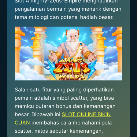
Slot Almighty-Zeus-Empire menghadirkan
pengalaman bermain yang menarik dengan
tema mitologi dan potensi hadiah besar.
Salah satu fitur yang paling diperhatikan
pemain adalah simbol scatter, yang bisa
memicu putaran bonus dan kemenangan
besar. Dibawah ini
SLOT ONLINE BIKIN
CUAN
membahas cara memahami pola
scatter, mitos seputar kemenangan,