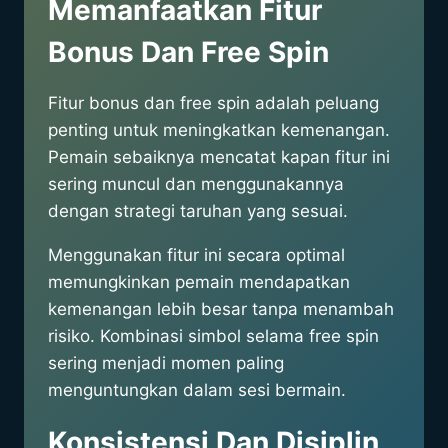
Memanfaatkan Fitur
Bonus Dan Free Spin
Fitur bonus dan free spin adalah peluang
penting untuk meningkatkan kemenangan.
Pemain sebaiknya mencatat kapan fitur ini
sering muncul dan menggunakannya
dengan strategi taruhan yang sesuai.
Menggunakan fitur ini secara optimal
memungkinkan pemain mendapatkan
kemenangan lebih besar tanpa menambah
risiko. Kombinasi simbol selama free spin
sering menjadi momen paling
menguntungkan dalam sesi bermain.
Konsistensi Dan Disiplin