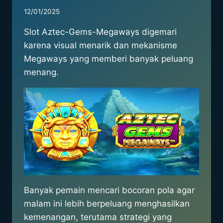
12/01/2025
Slot Aztec-Gems-Megaways digemari
karena visual menarik dan mekanisme
Megaways yang memberi banyak peluang
menang.
Banyak pemain mencari bocoran pola agar
malam ini lebih berpeluang menghasilkan
kemenangan, terutama strategi yang