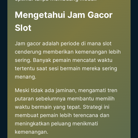
Mengetahui Jam Gacor
Slot
Jam gacor adalah periode di mana slot
cenderung memberikan kemenangan lebih
sering. Banyak pemain mencatat waktu
tertentu saat sesi bermain mereka sering
menang.
Meski tidak ada jaminan, mengamati tren
putaran sebelumnya membantu memilih
waktu bermain yang tepat. Strategi ini
membuat pemain lebih terencana dan
meningkatkan peluang menikmati
kemenangan.