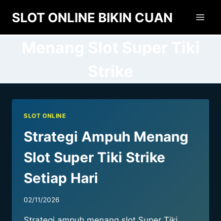
Skip
SLOT ONLINE BIKIN CUAN
to
content
Menang Slot Super Tiki
Strike
SLOT ONLINE
Strategi Ampuh Menang
Slot Super Tiki Strike
Setiap Hari
02/11/2026
Strategi ampuh menang slot Super Tiki