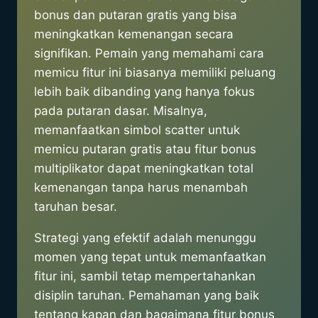
bonus dan putaran gratis yang bisa
meningkatkan kemenangan secara
signifikan. Pemain yang memahami cara
memicu fitur ini biasanya memiliki peluang
lebih baik dibanding yang hanya fokus
pada putaran dasar. Misalnya,
memanfaatkan simbol scatter untuk
memicu putaran gratis atau fitur bonus
multiplikator dapat meningkatkan total
kemenangan tanpa harus menambah
taruhan besar.
Strategi yang efektif adalah menunggu
momen yang tepat untuk memanfaatkan
fitur ini, sambil tetap mempertahankan
disiplin taruhan. Pemahaman yang baik
tentang kapan dan bagaimana fitur bonus