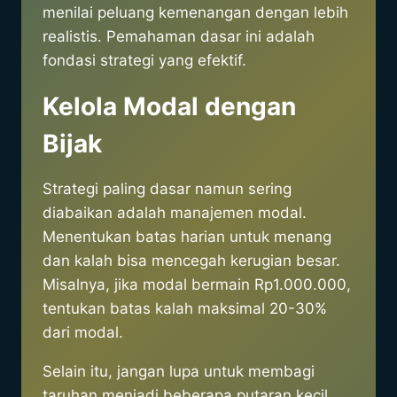
menilai peluang kemenangan dengan lebih
realistis. Pemahaman dasar ini adalah
fondasi strategi yang efektif.
Kelola Modal dengan
Bijak
Strategi paling dasar namun sering
diabaikan adalah manajemen modal.
Menentukan batas harian untuk menang
dan kalah bisa mencegah kerugian besar.
Misalnya, jika modal bermain Rp1.000.000,
tentukan batas kalah maksimal 20-30%
dari modal.
Selain itu, jangan lupa untuk membagi
taruhan menjadi beberapa putaran kecil.