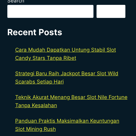
Search
Search
Recent Posts
Cara Mudah Dapatkan Untung Stabil Slot
Candy Stars Tanpa Ribet
Strategi Baru Raih Jackpot Besar Slot Wild
Scarabs Setiap Hari
Teknik Akurat Menang Besar Slot Nile Fortune
Tanpa Kesalahan
Panduan Praktis Maksimalkan Keuntungan
Slot Mining Rush