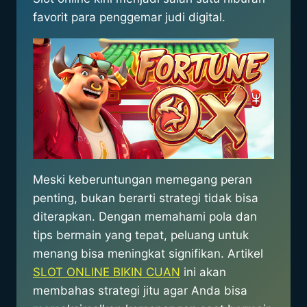
favorit para penggemar judi digital.
Meski keberuntungan memegang peran
penting, bukan berarti strategi tidak bisa
diterapkan. Dengan memahami pola dan
tips bermain yang tepat, peluang untuk
menang bisa meningkat signifikan. Artikel
SLOT ONLINE BIKIN CUAN
ini akan
membahas strategi jitu agar Anda bisa