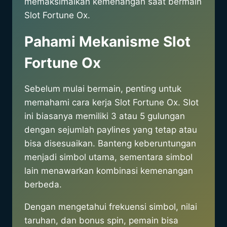
memaksimalkan kemenangan saat bermain
Slot Fortune Ox.
Pahami Mekanisme Slot
Fortune Ox
Sebelum mulai bermain, penting untuk
memahami cara kerja Slot Fortune Ox. Slot
ini biasanya memiliki 3 atau 5 gulungan
dengan sejumlah paylines yang tetap atau
bisa disesuaikan. Banteng keberuntungan
menjadi simbol utama, sementara simbol
lain menawarkan kombinasi kemenangan
berbeda.
Dengan mengetahui frekuensi simbol, nilai
taruhan, dan bonus spin, pemain bisa