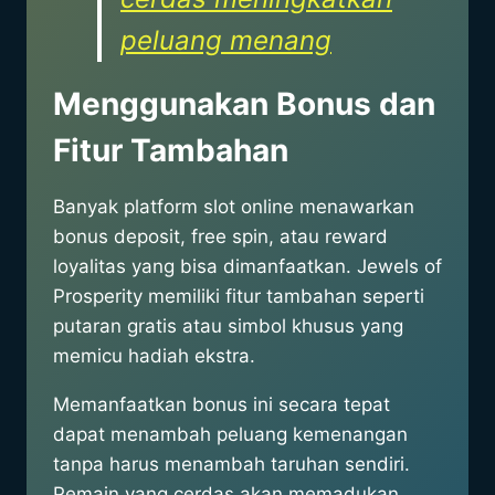
peluang menang
Menggunakan Bonus dan
Fitur Tambahan
Banyak platform slot online menawarkan
bonus deposit, free spin, atau reward
loyalitas yang bisa dimanfaatkan. Jewels of
Prosperity memiliki fitur tambahan seperti
putaran gratis atau simbol khusus yang
memicu hadiah ekstra.
Memanfaatkan bonus ini secara tepat
dapat menambah peluang kemenangan
tanpa harus menambah taruhan sendiri.
Pemain yang cerdas akan memadukan