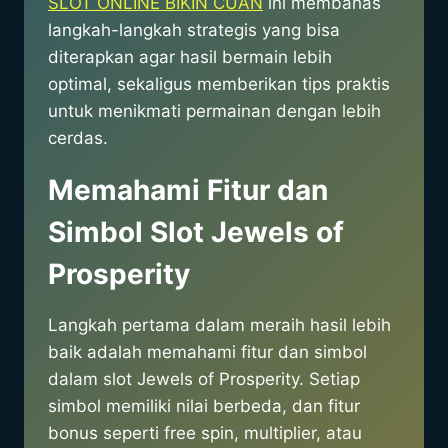
SLOT ONLINE BIKIN CUAN
ini membahas
langkah-langkah strategis yang bisa
diterapkan agar hasil bermain lebih
optimal, sekaligus memberikan tips praktis
untuk menikmati permainan dengan lebih
cerdas.
Memahami Fitur dan
Simbol Slot Jewels of
Prosperity
Langkah pertama dalam meraih hasil lebih
baik adalah memahami fitur dan simbol
dalam slot Jewels of Prosperity. Setiap
simbol memiliki nilai berbeda, dan fitur
bonus seperti free spin, multiplier, atau