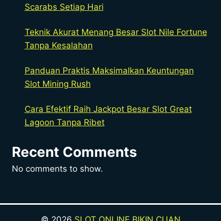
Scarabs Setiap Hari
Teknik Akurat Menang Besar Slot Nile Fortune
Tanpa Kesalahan
Panduan Praktis Maksimalkan Keuntungan
Slot Mining Rush
Cara Efektif Raih Jackpot Besar Slot Great
Lagoon Tanpa Ribet
Recent Comments
No comments to show.
© 2026
SLOT ONLINE BIKIN CUAN