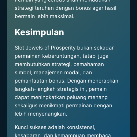
strategi taruhan dengan bonus agar hasil
bermain lebih maksimal.
Kesimpulan
Slot Jewels of Prosperity bukan sekadar
permainan keberuntungan, tetapi juga
membutuhkan strategi, pemahaman
simbol, manajemen modal, dan
pemanfaatan bonus. Dengan menerapkan
langkah-langkah strategis ini, pemain
dapat meningkatkan peluang menang
sekaligus menikmati permainan dengan
lebih menyenangkan.
Kunci sukses adalah konsistensi,
kesabaran, dan kemampuan membaca