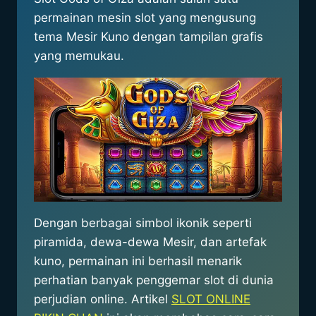
permainan mesin slot yang mengusung
tema Mesir Kuno dengan tampilan grafis
yang memukau.
Dengan berbagai simbol ikonik seperti
piramida, dewa-dewa Mesir, dan artefak
kuno, permainan ini berhasil menarik
perhatian banyak penggemar slot di dunia
perjudian online. Artikel
SLOT ONLINE