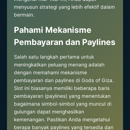
menyusun strategi yang lebih efektif dalam
bermain.
Pahami Mekanisme
Pembayaran dan Paylines
Salah satu langkah pertama untuk
meningkatkan peluang menang adalah
dengan memahami mekanisme
pembayaran dan paylines di Gods of Giza.
Slot ini biasanya memiliki beberapa baris
pembayaran (paylines) yang menentukan
bagaimana simbol-simbol yang muncul di
gulungan dapat menghasilkan
kemenangan. Pastikan Anda mengetahui
berapa banyak paylines yang tersedia dan