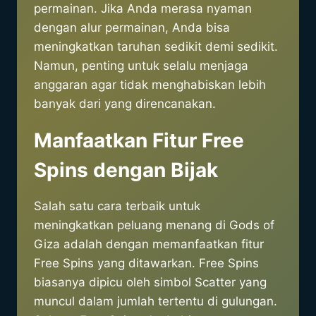
permainan. Jika Anda merasa nyaman
dengan alur permainan, Anda bisa
meningkatkan taruhan sedikit demi sedikit.
Namun, penting untuk selalu menjaga
anggaran agar tidak menghabiskan lebih
banyak dari yang direncanakan.
Manfaatkan Fitur Free
Spins dengan Bijak
Salah satu cara terbaik untuk
meningkatkan peluang menang di Gods of
Giza adalah dengan memanfaatkan fitur
Free Spins yang ditawarkan. Free Spins
biasanya dipicu oleh simbol Scatter yang
muncul dalam jumlah tertentu di gulungan.