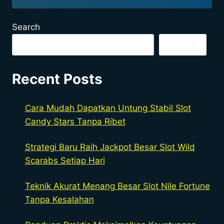
Search
Search
Recent Posts
Cara Mudah Dapatkan Untung Stabil Slot
Candy Stars Tanpa Ribet
Strategi Baru Raih Jackpot Besar Slot Wild
Scarabs Setiap Hari
Teknik Akurat Menang Besar Slot Nile Fortune
Tanpa Kesalahan